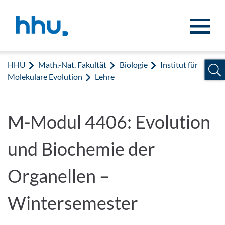
Zum Inhalt springen
Zur Suche springen
HHU
Math.-Nat. Fakultät
Biologie
Institut für
Molekulare Evolution
Lehre
M-Modul 4406: Evolution
und Biochemie der
Organellen –
Wintersemester