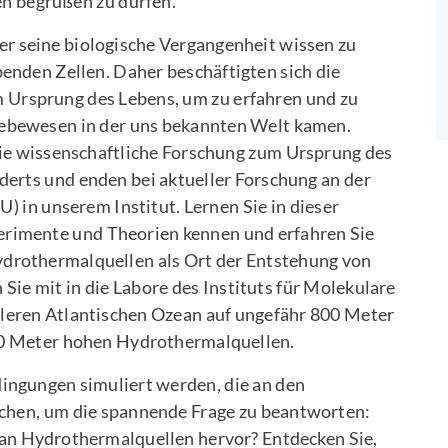
ten begrüßen zu dürfen.
er seine biologische Vergangenheit wissen zu
benden Zellen. Daher beschäftigten sich die
 Ursprung des Lebens, um zu erfahren und zu
Lebewesen in der uns bekannten Welt kamen.
 die wissenschaftliche Forschung zum Ursprung des
derts und enden bei aktueller Forschung an der
 in unserem Institut. Lernen Sie in dieser
perimente und Theorien kennen und erfahren Sie
ydrothermalquellen als Ort der Entstehung von
Sie mit in die Labore des Instituts für Molekulare
tleren Atlantischen Ozean auf ungefähr 800 Meter
u 60 Meter hohen Hydrothermalquellen.
dingungen simuliert werden, die an den
chen, um die spannende Frage zu beantworten:
an Hydrothermalquellen hervor? Entdecken Sie,