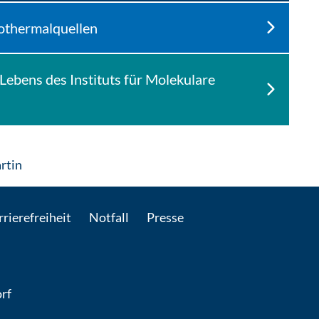
rothermalquellen
ebens des Instituts für Molekulare
: Per E-Mail kontaktieren
artin
rierefreiheit
Notfall
Presse
rf