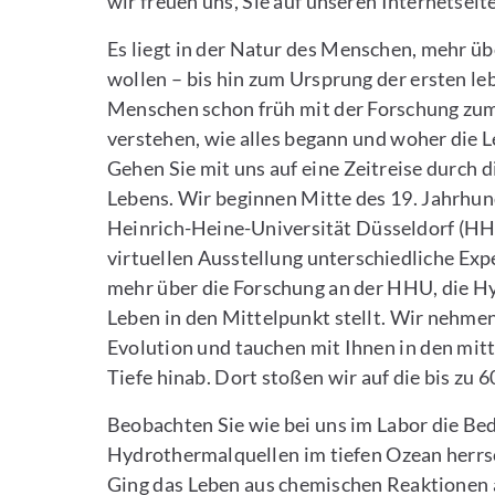
wir freuen uns, Sie auf unseren Internetsei
Es liegt in der Natur des Menschen, mehr üb
wollen – bis hin zum Ursprung der ersten le
Menschen schon früh mit der Forschung zum
verstehen, wie alles begann und woher die 
Gehen Sie mit uns auf eine Zeitreise durch
Lebens. Wir beginnen Mitte des 19. Jahrhun
Heinrich-Heine-Universität Düsseldorf (HHU)
virtuellen Ausstellung unterschiedliche Ex
mehr über die Forschung an der HHU, die H
Leben in den Mittelpunkt stellt. Wir nehmen 
Evolution und tauchen mit Ihnen in den mit
Tiefe hinab. Dort stoßen wir auf die bis z
Beobachten Sie wie bei uns im Labor die Be
Hydrothermalquellen im tiefen Ozean herrs
Ging das Leben aus chemischen Reaktionen 